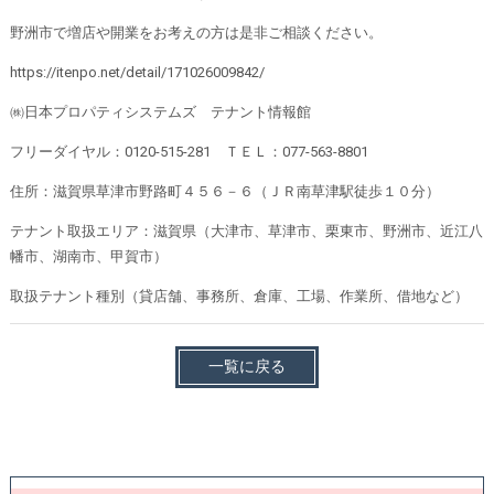
野洲市で増店や開業をお考えの方は是非ご相談ください。
https://itenpo.net/detail/171026009842/
㈱日本プロパティシステムズ テナント情報館
フリーダイヤル：0120-515-281 ＴＥＬ：077-563-8801
住所：滋賀県草津市野路町４５６－６（ＪＲ南草津駅徒歩１０分）
テナント取扱エリア：滋賀県（大津市、草津市、栗東市、野洲市、近江八
幡市、湖南市、甲賀市）
取扱テナント種別（貸店舗、事務所、倉庫、工場、作業所、借地など）
一覧に戻る