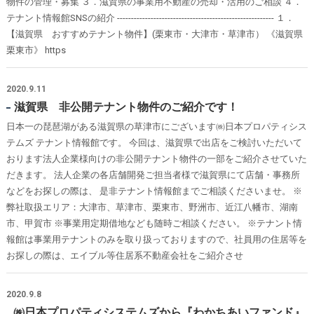
物件の管理・募集 ３．滋賀県の事業用不動産の売却・活用のご相談 ４．
テナント情報館SNSの紹介 -------------------------------------------------------- １．
【滋賀県 おすすめテナント物件】(栗東市・大津市・草津市） 《滋賀県
栗東市》 https
2020.9.11
滋賀県 非公開テナント物件のご紹介です！
日本一の琵琶湖がある滋賀県の草津市にございます㈱日本プロパティシス
テムズ テナント情報館です。 今回は、滋賀県で出店をご検討いただいて
おります法人企業様向けの非公開テナント物件の一部をご紹介させていた
だきます。 法人企業の各店舗開発ご担当者様で滋賀県にて店舗・事務所
などをお探しの際は、 是非テナント情報館までご相談くださいませ。 ※
弊社取扱エリア：大津市、草津市、栗東市、野洲市、近江八幡市、湖南
市、甲賀市 ※事業用定期借地なども随時ご相談ください。 ※テナント情
報館は事業用テナントのみを取り扱っておりますので、社員用の住居等を
お探しの際は、エイブル等住居系不動産会社をご紹介させ
2020.9.8
㈱日本プロパティシステムズから『わかちあいファンド』