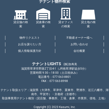
テナント物件検索
貸店舗の検
貸倉庫の検
貸オフィス
貸土地の検
索
索
の検索
索
物件リクエスト
不動産オーナー様へ
お店を譲りたい方
お問い合わせ
個人情報保護方針
会社概要
テナントLIGHTS
(株)加寿美
滋賀県草津市野路2丁目4-1（JR南草津駅徒歩5分）
営業時間 9:30～18:00（土日祝休み）
電話番号：077-563-8801
FAX：077-563-8998
テナント取扱エリア：滋賀県（大津市、草津市、栗東市、野洲市、近江八幡市、湖
南市、甲賀市）・京都府（京都市）
取扱事業用テナント種別（貸店舗、事務所、工場、倉庫、作業所、借地、土地）
Copyright (C) 2023 Kasumi, Inc.