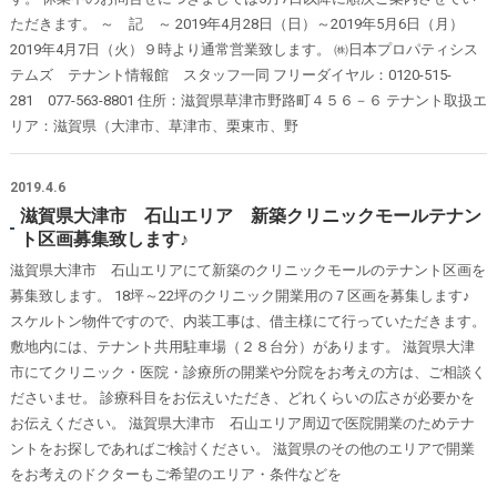
ただきます。 ～ 記 ～ 2019年4月28日（日）～2019年5月6日（月）
2019年4月7日（火）９時より通常営業致します。 ㈱日本プロパティシス
テムズ テナント情報館 スタッフ一同 フリーダイヤル：0120-515-
281 077-563-8801 住所：滋賀県草津市野路町４５６－６ テナント取扱エ
リア：滋賀県（大津市、草津市、栗東市、野
2019.4.6
滋賀県大津市 石山エリア 新築クリニックモールテナン
ト区画募集致します♪
滋賀県大津市 石山エリアにて新築のクリニックモールのテナント区画を
募集致します。 18坪～22坪のクリニック開業用の７区画を募集します♪
スケルトン物件ですので、内装工事は、借主様にて行っていただきます。
敷地内には、テナント共用駐車場（２８台分）があります。 滋賀県大津
市にてクリニック・医院・診療所の開業や分院をお考えの方は、ご相談く
ださいませ。 診療科目をお伝えいただき、どれくらいの広さが必要かを
お伝えください。 滋賀県大津市 石山エリア周辺で医院開業のためテナ
ントをお探しであればご検討ください。 滋賀県のその他のエリアで開業
をお考えのドクターもご希望のエリア・条件などを