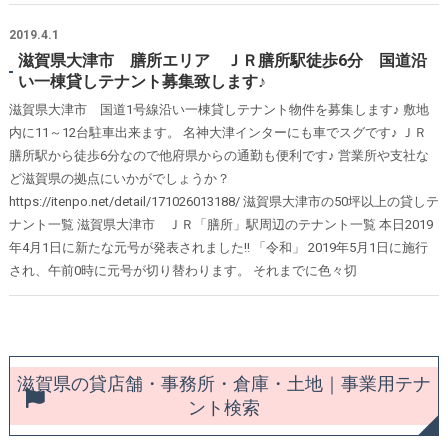
2019.4.1
滋賀県大津市 膳所エリア ＪＲ膳所駅徒歩6分 国道沿
い一棟貸しテナント募集致します♪
滋賀県大津市 国道1号線沿い一棟貸しテナント物件を募集します♪ 敷地
内に11～12台駐車出来ます。 名神大津インターにも車でスグです♪ ＪＲ
膳所駅から徒歩6分なので他府県からの通勤も便利です♪ 営業所や支社な
ど滋賀県の拠点にいかがでしょうか？
https://itenpo.net/detail/171026013188/ 滋賀県大津市の50坪以上の貸しテ
ナント一覧 滋賀県大津市 ＪＲ「膳所」駅周辺のテナント一覧 本日2019
年4月1日に新たな元号が発表されました!! 「令和」 2019年5月1日に施行
され、午前0時に元号が切り替わります。 それまでに色々切
滋賀県の貸店舗・事務所・倉庫・土地｜事業用テナ
ント検索