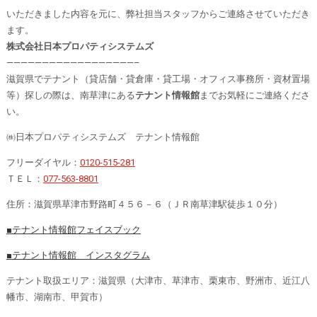
いただきました内容を元に、弊社担当スタッフからご連絡させていただき
ます。
株式会社日本プロパティシステムズ
——————————————————–
滋賀県でテナント（貸店舗・貸倉庫・貸工場・オフィス事務所・資材置場
等）探しの際は、南草津にある
テナント情報館
までお気軽にご連絡くださ
い。
㈱日本プロパティシステムズ テナント情報館
フリーダイヤル：
0120-515-281
ＴＥＬ：
077-563-8801
住所：滋賀県草津市野路町４５６－６（ＪＲ南草津駅徒歩１０分）
■テナント情報館フェイスブック
■テナント情報館 インスタグラム
テナント取扱エリア：滋賀県（大津市、草津市、栗東市、野洲市、近江八
幡市、湖南市、甲賀市）