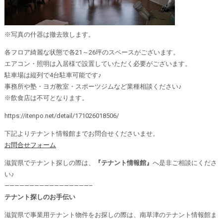
※写真の什器は撤去致します。
各フロア綺麗な状態で各21～26坪のスペースがございます。
エアコン・照明は入居様で設置していただく必要がございます。
駐車場は縦列で4台駐車可能です♪
事務所や塾・ヨガ教室・スポーツジムなど業種相談ください♪
※飲食店は不可となります。
https://itenpo.net/detail/171026018506/
下記よりテナント情報館までお問合せくださいませ。
お問合せフォーム
滋賀県でテナント探しの際は、
『テナント情報館』
へ是非ご相談にくださ
い♪
—————————————————–
テナント探しのお手伝い
滋賀県で事業用テナント物件をお探しの際は、南草津のテナント情報館ま