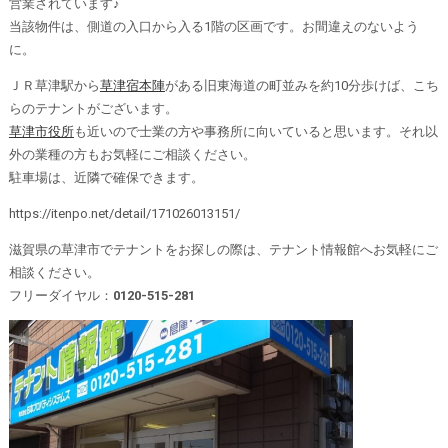
営業されています♪
当該物件は、側道の入口から入る1階の区画です。お間違えのないよう
に。
ＪＲ草津駅から
草津宿本陣
がある旧東海道の町並みを約10分歩けば、こち
らのテナントがございます。
草津市役所
も近いので士業の方や事務所に向いていると思います。それ以
外の業種の方もお気軽にご相談ください。
駐車場は、近隣で確保できます。
https://itenpo.net/detail/171026013151/
滋賀県の草津市でテナントをお探しの際は、テナント情報館へお気軽にご
相談ください。
フリーダイヤル：
0120-515-281