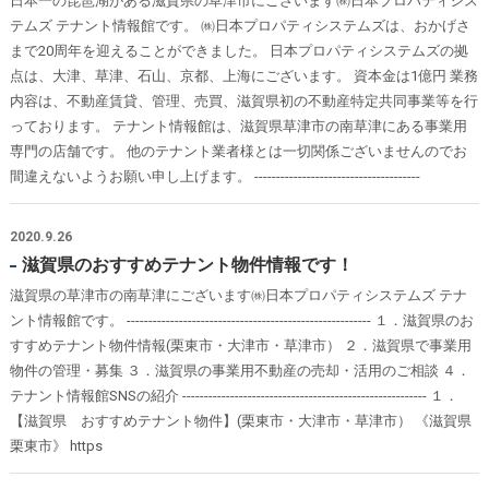
日本一の琵琶湖がある滋賀県の草津市にございます㈱日本プロパティシス
テムズ テナント情報館です。 ㈱日本プロパティシステムズは、おかげさ
まで20周年を迎えることができました。 日本プロパティシステムズの拠
点は、大津、草津、石山、京都、上海にございます。 資本金は1億円 業務
内容は、不動産賃貸、管理、売買、滋賀県初の不動産特定共同事業等を行
っております。 テナント情報館は、滋賀県草津市の南草津にある事業用
専門の店舗です。 他のテナント業者様とは一切関係ございませんのでお
間違えないようお願い申し上げます。 --------------------------------------
2020.9.26
滋賀県のおすすめテナント物件情報です！
滋賀県の草津市の南草津にございます㈱日本プロパティシステムズ テナ
ント情報館です。 -------------------------------------------------------- １．滋賀県のお
すすめテナント物件情報(栗東市・大津市・草津市） ２．滋賀県で事業用
物件の管理・募集 ３．滋賀県の事業用不動産の売却・活用のご相談 ４．
テナント情報館SNSの紹介 -------------------------------------------------------- １．
【滋賀県 おすすめテナント物件】(栗東市・大津市・草津市） 《滋賀県
栗東市》 https