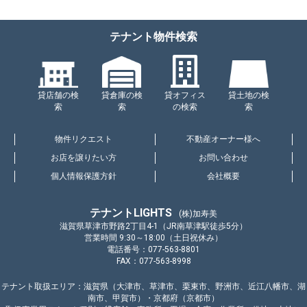
テナント物件検索
貸店舗の検
貸倉庫の検
貸オフィス
貸土地の検
索
索
の検索
索
物件リクエスト
不動産オーナー様へ
お店を譲りたい方
お問い合わせ
個人情報保護方針
会社概要
テナントLIGHTS
(株)加寿美
滋賀県草津市野路2丁目4-1（JR南草津駅徒歩5分）
営業時間 9:30～18:00（土日祝休み）
電話番号：077-563-8801
FAX：077-563-8998
テナント取扱エリア：滋賀県（大津市、草津市、栗東市、野洲市、近江八幡市、湖
南市、甲賀市）・京都府（京都市）