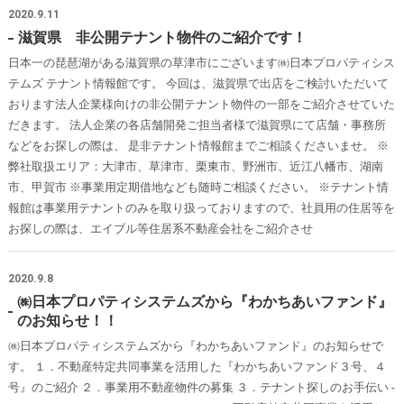
2020.9.11
滋賀県 非公開テナント物件のご紹介です！
日本一の琵琶湖がある滋賀県の草津市にございます㈱日本プロパティシス
テムズ テナント情報館です。 今回は、滋賀県で出店をご検討いただいて
おります法人企業様向けの非公開テナント物件の一部をご紹介させていた
だきます。 法人企業の各店舗開発ご担当者様で滋賀県にて店舗・事務所
などをお探しの際は、 是非テナント情報館までご相談くださいませ。 ※
弊社取扱エリア：大津市、草津市、栗東市、野洲市、近江八幡市、湖南
市、甲賀市 ※事業用定期借地なども随時ご相談ください。 ※テナント情
報館は事業用テナントのみを取り扱っておりますので、社員用の住居等を
お探しの際は、エイブル等住居系不動産会社をご紹介させ
2020.9.8
㈱日本プロパティシステムズから『わかちあいファンド』
のお知らせ！！
㈱日本プロパティシステムズから『わかちあいファンド』のお知らせで
す。 １．不動産特定共同事業を活用した『わかちあいファンド３号、４
号』のご紹介 ２．事業用不動産物件の募集 ３．テナント探しのお手伝い -