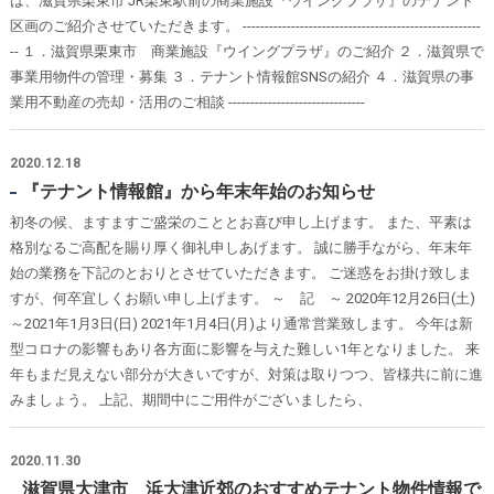
は、滋賀県栗東市 JR栗東駅前の商業施設『ウイングプラザ』のテナント
区画のご紹介させていただきます。 ------------------------------------------------------
-- １．滋賀県栗東市 商業施設『ウイングプラザ』のご紹介 ２．滋賀県で
事業用物件の管理・募集 ３．テナント情報館SNSの紹介 ４．滋賀県の事
業用不動産の売却・活用のご相談 -------------------------------
2020.12.18
『テナント情報館』から年末年始のお知らせ
初冬の候、ますますご盛栄のこととお喜び申し上げます。 また、平素は
格別なるご高配を賜り厚く御礼申しあげます。 誠に勝手ながら、年末年
始の業務を下記のとおりとさせていただきます。 ご迷惑をお掛け致しま
すが、何卒宜しくお願い申し上げます。 ～ 記 ～ 2020年12月26日(土)
～2021年1月3日(日) 2021年1月4日(月)より通常営業致します。 今年は新
型コロナの影響もあり各方面に影響を与えた難しい1年となりました。 来
年もまだ見えない部分が大きいですが、対策は取りつつ、皆様共に前に進
みましょう。 上記、期間中にご用件がございましたら、
2020.11.30
滋賀県大津市 浜大津近郊のおすすめテナント物件情報で