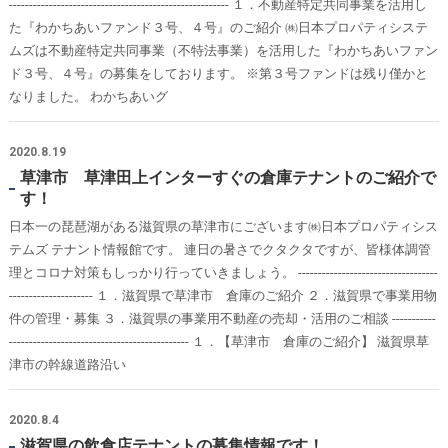
------------------------------------------------------- １．不動産特定共同事業を活用し
た『わかちあいファンド３号、４号』のご紹介 ㈱日本プロパティシステ
ムズは不動産特定共同事業（不特法事業）を活用した『わかちあいファン
ド３号、４号』の募集をしております。 ※第３号ファンドは残り僅かと
なりました。 わかちあいグ
2020.8.19
草津市 草津田上インターすぐの倉庫テナントのご紹介で
す！
日本一の琵琶湖がある滋賀県の草津市にございます㈱日本プロパティシス
テムズ テナント情報館です。 連日の暑さでクタクタですが、皆様体調管
理とコロナ対策もしっかり行っていきましょう。 -----------------------------------
--------------------- １．滋賀県で草津市 倉庫のご紹介 ２．滋賀県で事業用物
件の管理・募集 ３．滋賀県の事業用不動産の売却・活用のご相談 -----------
--------------------------------------------- １．【草津市 倉庫のご紹介】 滋賀県草
津市の幹線道路沿い
2020.8.4
滋賀県の飲食店テナントの募集情報です！