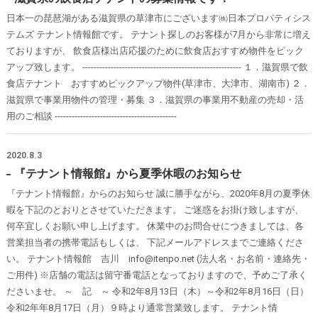
日本一の琵琶湖がある滋賀県の草津市にございます㈱日本プロパティシス
テムズ テナント情報館です。 テナント探しのお客様が7月から非常に増え
ておりますが、 飲食店様出店応援のために飲食店おすすめ物件をピック
アップ致します。 -------------------------------------------------------- １．滋賀県で飲
食店テナント おすすめピックアップ物件(草津市、大津市、湖南市) ２．
滋賀県で事業用物件の管理・募集 ３．滋賀県の事業用不動産の売却・活
用のご相談 -------------------------------------------
2020.8.3
『テナント情報館』から夏季休暇のお知らせ
『テナント情報館』からのお知らせ 誠に勝手ながら、2020年8月の夏季休
暇を下記のとおりとさせていただきます。 ご迷惑をお掛け致しますが、
何卒宜しくお願い申し上げます。 休業中のお問合せにつきましては、各
営業担当者の携帯電話もしくは、 下記メールアドレスまでご連絡くださ
い。 テナント情報館 吉川 info@itenpo.net (法人名・お名前・連絡先・
ご用件) ※店舗の電話は留守番電話となっておりますので、予めご了承く
ださいませ。 ～ 記 ～ 令和2年8月13日（木）～令和2年8月16日（日）
令和2年年8月17日（月）９時より通常営業致します。 テナント情