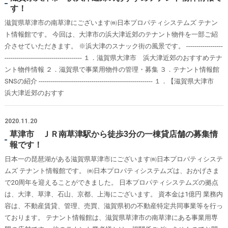
す！
滋賀県草津市の南草津にございます㈱日本プロパティシステムズ テナン
ト情報館です。 今回は、大津市の浜大津近郊のテナント物件を一部ご紹
介させていただきます。 ※浜大津のスナック街の風景です。 ------------------
-------------------------------------- １．滋賀県大津市 浜大津近郊のおすすめテナ
ント物件情報 ２．滋賀県で事業用物件の管理・募集 ３．テナント情報館
SNSの紹介 -------------------------------------------------------- １．【滋賀県大津市
浜大津近郊のおすす
2020.11.20
草津市 ＪＲ南草津駅から徒歩3分の一棟貸店舗の募集情
報です！
日本一の琵琶湖がある滋賀県草津市にございます㈱日本プロパティシステ
ムズ テナント情報館です。 ㈱日本プロパティシステムズは、おかげさま
で20周年を迎えることができました。 日本プロパティシステムズの拠点
は、大津、草津、石山、京都、上海にございます。 資本金は1億円 業務内
容は、不動産賃貸、管理、売買、滋賀県初の不動産特定共同事業等を行っ
ております。 テナント情報館は、滋賀県草津市の南草津にある事業用専