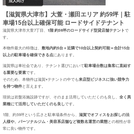
法人向け
【滋賀県大津市】大萱・瀬田エリア 約59坪｜駐
車場15台以上確保可能 ロードサイドテナント
滋賀県大津市大萱7丁目、
1階 約59坪のロードサイド型貸店舗テナント
で
す。
本物件最大の特徴は、
敷地内約5台＋近隣で10台以上契約可能＝合計15台
以上の駐車場を確保できる点
にあります。
滋賀県は車社会であり、テナント選びにおいて
駐車場台数は集客に直結す
る重要な要素
です。
そのため、本物件は滋賀×テナントの中でも
来店型ビジネスに強い競争力
を持つ物件
と言えます。
現状は岩盤浴施設跡ですが、そのまま活用していただくのも良し、
全く異
業種にて活用していただくのも良し
です。
1階、約59坪という広さと駐車場条件から、
滋賀でオフィスをお探しの法
人様や、パーソナルジム・美容系店舗など複数名運営の業態
との相性が非
常に良い物件です。