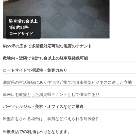
駐車場15台以上
1階 約59坪
ロードサイド
約59坪の広さで多業種対応可能な滋賀のテナント
敷地内＋近隣で合計15台以上の駐車場確保可能
ロードサイドで視認性・集客力あり
滋賀県の生活導線にあり住宅地近接で地域密着型ビジネスに適した立地
車来店を前提とした滋賀県テナントとして優位性あり
パーソナルジム・美容・オフィスなどに最適
岩盤浴をされる場合は工事費など抑えられる居抜物件
※飲食店での利用は不可となります。