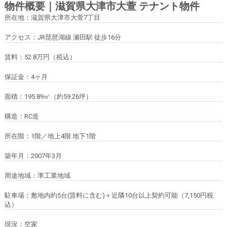
物件概要｜滋賀県大津市大萱 テナント物件
所在地：滋賀県大津市大萱7丁目
アクセス：JR琵琶湖線 瀬田駅 徒歩16分
賃料：52.8万円（税込）
保証金：4ヶ月
面積：195.89㎡（約59.26坪）
構造：RC造
所在階：1階／地上4階 地下1階
築年月：2007年3月
用途地域：準工業地域
駐車場：敷地内約5台(賃料に含む)＋近隣10台以上契約可能（7,150円税
込）
現況：空家