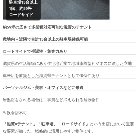
駐車場15台以上
1階、約59坪
ロードサイド
約59坪の広さで多業種対応可能な滋賀のテナント
敷地内＋近隣で合計15台以上の駐車場確保可能
ロードサイドで視認性・集客力あり
滋賀県の生活導線にあり住宅地近接で地域密着型ビジネスに適した立地
車来店を前提とした滋賀県テナントとして優位性あり
パーソナルジム・美容・オフィスなどに最適
岩盤浴をされる場合は工事費など抑えられる居抜物件
※飲食店不可
「滋賀×テナント」「駐車場」「ロードサイド」
という出店において重要
な要素が揃った、戦略的に活用しやすい物件です。