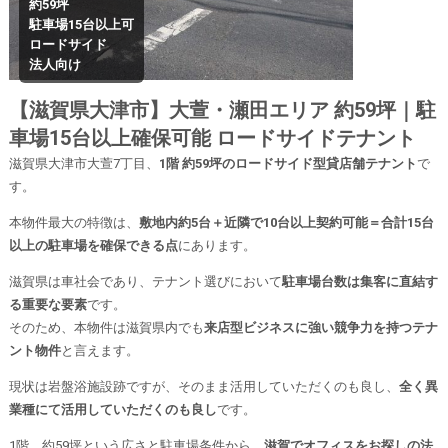
約59坪
駐車場15台以上可
ロードサイド
法人向け
【滋賀県大津市】大萱・瀬田エリア 約59坪｜駐
車場15台以上確保可能 ロードサイドテナント
滋賀県大津市大萱7丁目、
1階 約59坪のロードサイド型貸店舗テナント
で
す。
本物件最大の特徴は、
敷地内約5台＋近隣で10台以上契約可能＝合計15台
以上の駐車場を確保できる点
にあります。
滋賀県は車社会であり、テナント選びにおいて
駐車場台数は集客に直結す
る重要な要素
です。
そのため、本物件は滋賀県内でも
来店型ビジネスに強い競争力を持つテナ
ント物件
と言えます。
現状は岩盤浴施設跡ですが、そのまま活用していただくのも良し、
全く異
業種にて活用していただくのも良し
です。
1階、約59坪という広さと駐車場条件から、
滋賀でオフィスをお探しの法