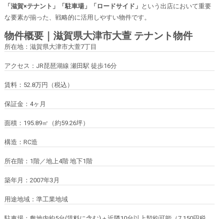
「滋賀×テナント」「駐車場」「ロードサイド」
という出店において重要
な要素が揃った、戦略的に活用しやすい物件です。
物件概要｜滋賀県大津市大萱 テナント物件
所在地：滋賀県大津市大萱7丁目
アクセス：JR琵琶湖線 瀬田駅 徒歩16分
賃料：52.8万円（税込）
保証金：4ヶ月
面積：195.89㎡（約59.26坪）
構造：RC造
所在階：1階／地上4階 地下1階
築年月：2007年3月
用途地域：準工業地域
駐車場：敷地内約5台(賃料に含む)＋近隣10台以上契約可能（7,150円税