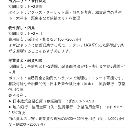
出店エリア・条件決定
期間目安：1〜2週間
ポイント：アクセス・ターゲット層・競合を考慮。滋賀県内の草津
市・大津市・栗東市など候補エリアを整理
物件探し・内見
期間目安：1〜2ヶ月
費用目安：保証金・礼金など100〜200万円
まずはネットで情報収集する前に、テナントLIGHTSの来店相談で条
件を整理することをおすすめします。
開業資金・融資相談
期間目安：事前相談1〜2週間、融資面談決定後～実行まで約3週間～1
ヶ月
ポイント：自己資金と融資のバランスで無理なくスタート可能です。
相談可能な金融機関例：日本政策金融公庫（国金）、滋賀銀行、京都
信用金庫
参考金利：
➤ 日本政策金融公庫（創業融資）：約2.0％〜4.5％
➤ 地方銀行・信用金庫（例：滋賀銀行、京都信用金庫）：約1.5％〜
2.5％前後
自己資金の目安：創業資金総額の約20〜25％を用意（例：1,000万円
なら約200〜250万円）