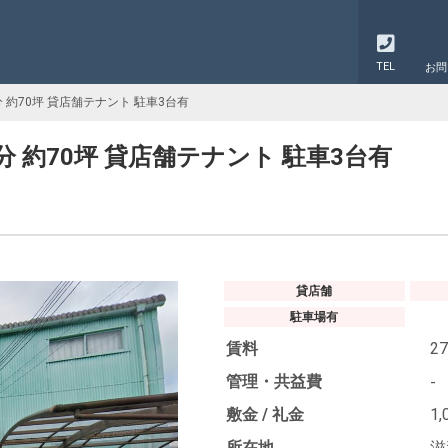
TEL
お問
 約70坪 貸店舗テナント 駐車3台有
分 約70坪 貸店舗テナント 駐車3台有
貸店舗
駐車場有
賃料
27
管理・共益費
-
敷金 / 礼金
1,
所在地
滋