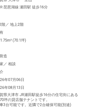
Ｒ琵琶湖線 瀬田駅
徒歩16分
-2階／
地上2階
有
1.75m²
(70.1坪)
骨造
家／
相談
介
026年07月06日
026年08月13日
賀県大津市 JR瀬田駅徒歩16分の住宅街にある
70坪の貸店舗テナントです。
車3台可能です。近隣で2台確保可能(別途)