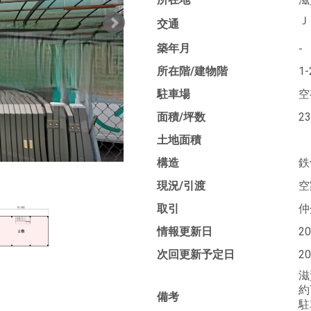
Ｊ
交通
築年月
-
所在階/建物階
1
駐車場
空
面積/坪数
23
土地面積
構造
鉄
現況/引渡
空
取引
仲
情報更新日
2
次回更新予定日
2
滋
約
備考
駐