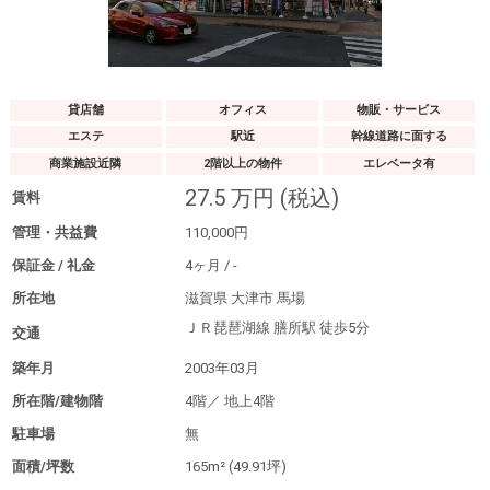
貸店舗
オフィス
物販・サービス
エステ
駅近
幹線道路に面する
商業施設近隣
2階以上の物件
エレベータ有
27.5
万円
(税込)
賃料
管理・共益費
110,000
円
保証金 / 礼金
4
ヶ月
/
-
所在地
滋賀県 大津市 馬場
ＪＲ琵琶湖線 膳所駅
徒歩5分
交通
築年月
2003年03月
所在階/建物階
4階／
地上4階
駐車場
無
面積/坪数
165m²
(49.91坪)