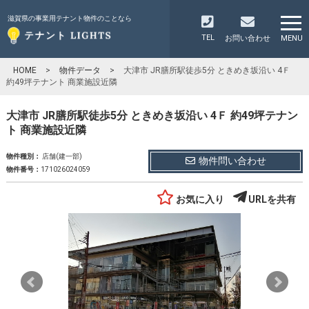
滋賀県の事業用テナント物件のことなら
TEL
お問い合わせ
MENU
HOME
>
物件データ
>
大津市 JR膳所駅徒歩5分 ときめき坂沿い 4Ｆ
約49坪テナント 商業施設近隣
大津市 JR膳所駅徒歩5分 ときめき坂沿い 4Ｆ 約49坪テナン
ト 商業施設近隣
物件種別：
店舗(建一部)
物件問い合わせ
物件番号：
171026024059
お気に入り
URLを共有