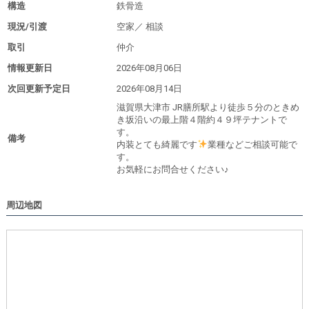
構造
鉄骨造
現況/引渡
空家／
相談
取引
仲介
情報更新日
2026年08月06日
次回更新予定日
2026年08月14日
滋賀県大津市 JR膳所駅より徒歩５分のときめ
き坂沿いの最上階４階約４９坪テナントで
す。
備考
内装とても綺麗です
業種などご相談可能で
す。
お気軽にお問合せください♪
周辺地図