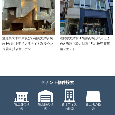
滋賀県大津市 京阪びわ湖浜大津駅 徒
滋賀県大津市 JR膳所駅徒歩2分 とき
歩3分 約19坪 浜大津ナイト系 ラウン
めき坂通り沿い 駅近 1F 約30坪 貸店
ジ居抜 貸店舗テナント
舗テナント
テナント物件検索
貸店舗の検
貸倉庫の検
貸オフィス
貸土地の検
索
索
の検索
索