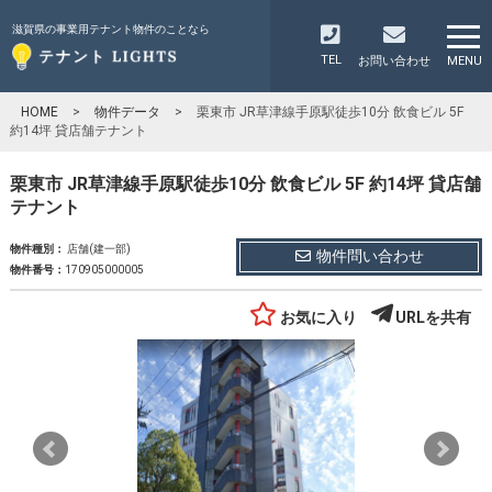
滋賀県の事業用テナント物件のことなら
TEL
お問い合わせ
MENU
HOME
>
物件データ
>
栗東市 JR草津線手原駅徒歩10分 飲食ビル 5F
約14坪 貸店舗テナント
栗東市 JR草津線手原駅徒歩10分 飲食ビル 5F 約14坪 貸店舗
テナント
物件種別：
店舗(建一部)
物件問い合わせ
物件番号：
170905000005
お気に入り
URLを共有