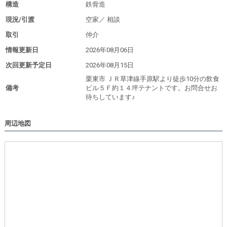
構造
鉄骨造
現況/引渡
空家／
相談
取引
仲介
情報更新日
2026年08月06日
次回更新予定日
2026年08月15日
栗東市 ＪＲ草津線手原駅より徒歩10分の飲食
備考
ビル５Ｆ約１４坪テナントです。お問合せお
待ちしています♪
周辺地図