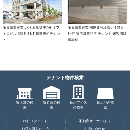
滋賀県栗東市 JR手原駅徒歩7分 オフ
滋賀県栗東市 国道８号線沿い 1階 約
ィスビル 6階 約28坪 貸事務所テナン
14坪 貸店舗事務所 テナント 来客用駐
ト
車場有
テナント物件検索
貸店舗の検
貸倉庫の検
貸オフィス
貸土地の検
索
索
の検索
索
物件リクエスト
不動産オーナー様へ
お店を譲りたい方
お問い合わせ