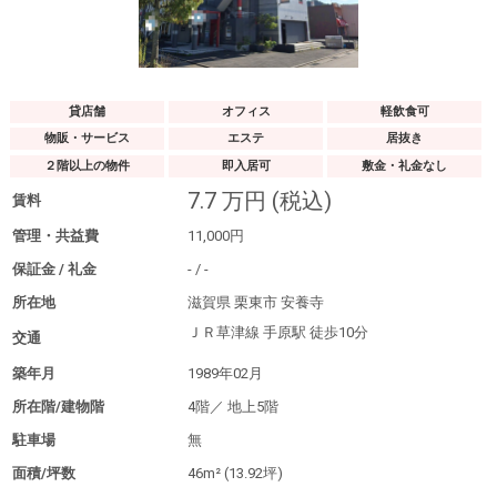
貸店舗
オフィス
軽飲食可
物販・サービス
エステ
居抜き
２階以上の物件
即入居可
敷金・礼金なし
7.7
万円
(税込)
賃料
管理・共益費
11,000
円
保証金 / 礼金
-
/
-
所在地
滋賀県 栗東市 安養寺
ＪＲ草津線 手原駅
徒歩10分
交通
築年月
1989年02月
所在階/建物階
4階／
地上5階
駐車場
無
面積/坪数
46m²
(13.92坪)