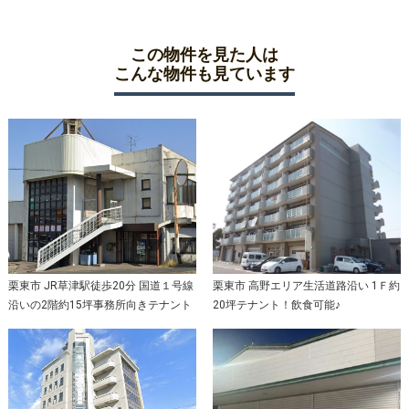
この物件を見た人は
こんな物件も見ています
栗東市 JR草津駅徒歩20分 国道１号線
栗東市 高野エリア生活道路沿い 1Ｆ約
沿いの2階約15坪事務所向きテナント
20坪テナント！飲食可能♪