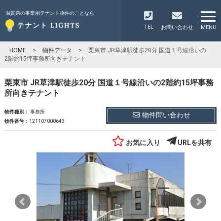
滋賀県の事業用テナント物件のことなら
TEL
お問い合わせ
MENU
HOME
>
物件データ
>
栗東市 JR草津駅徒歩20分 国道１号線沿いの
2階約15坪事務所向きテナント
栗東市 JR草津駅徒歩20分 国道１号線沿いの2階約15坪事務
所向きテナント
物件種別：
事務所
物件問い合わせ
物件番号：
121107000643
お気に入り
URLを共有