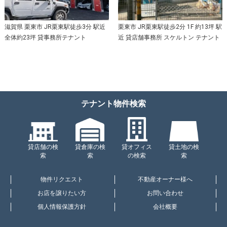
滋賀県 栗東市 JR栗東駅徒歩3分 駅近
栗東市 JR栗東駅徒歩2分 1F 約13坪 駅
全体約23坪 貸事務所テナント
近 貸店舗事務所 スケルトン テナント
テナント物件検索
貸店舗の検
貸倉庫の検
貸オフィス
貸土地の検
索
索
の検索
索
物件リクエスト
不動産オーナー様へ
お店を譲りたい方
お問い合わせ
個人情報保護方針
会社概要