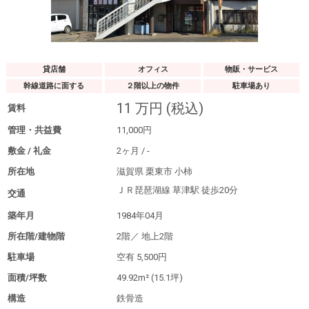
貸店舗
オフィス
物販・サービス
幹線道路に面する
２階以上の物件
駐車場あり
11
万円
(税込)
賃料
管理・共益費
11,000
円
敷金 / 礼金
2
ヶ月
/
-
所在地
滋賀県 栗東市 小柿
ＪＲ琵琶湖線 草津駅
徒歩20分
交通
築年月
1984年04月
所在階/建物階
2階／
地上2階
駐車場
空有
5,500円
面積/坪数
49.92m²
(15.1坪)
構造
鉄骨造