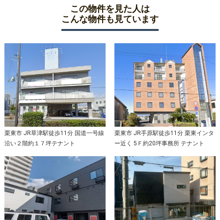
この物件を見た人は
こんな物件も見ています
栗東市 JR草津駅徒歩11分 国道一号線
栗東市 JR手原駅徒歩11分 栗東インタ
沿い２階約１７坪テナント
ー近く 5Ｆ約20坪事務所 テナント