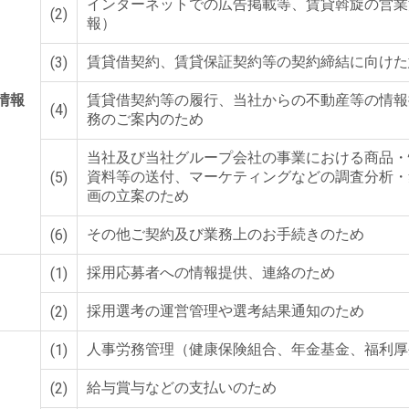
インターネットでの広告掲載等、賃貸斡旋の営業
(2)
報）
賃貸借契約、賃貸保証契約等の契約締結に向けた
(3)
情報
賃貸借契約等の履行、当社からの不動産等の情報
(4)
務のご案内のため
当社及び当社グループ会社の事業における商品・
資料等の送付、マーケティングなどの調査分析・
(5)
画の立案のため
その他ご契約及び業務上のお手続きのため
(6)
採用応募者への情報提供、連絡のため
(1)
採用選考の運営管理や選考結果通知のため
(2)
人事労務管理（健康保険組合、年金基金、福利厚
(1)
給与賞与などの支払いのため
(2)