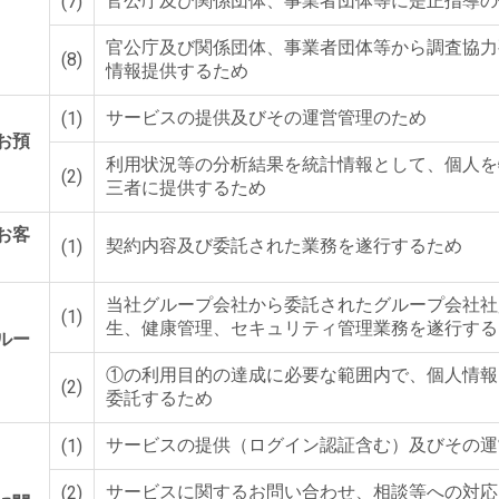
官公庁及び関係団体、事業者団体等に是正指導の
(7)
官公庁及び関係団体、事業者団体等から調査協力
(8)
情報提供するため
サービスの提供及びその運営管理のため
(1)
お預
利用状況等の分析結果を統計情報として、個人を
(2)
三者に提供するため
お客
契約内容及び委託された業務を遂行するため
(1)
当社グループ会社から委託されたグループ会社社
(1)
生、健康管理、セキュリティ管理業務を遂行する
ルー
①の利用目的の達成に必要な範囲内で、個人情報
(2)
委託するため
サービスの提供（ログイン認証含む）及びその運
(1)
サービスに関するお問い合わせ、相談等への対応
(2)