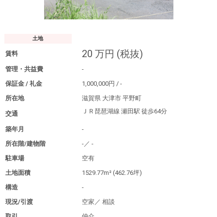
土地
20
万円
(税抜)
賃料
管理・共益費
-
保証金 / 礼金
1,000,000
円
/
-
所在地
滋賀県 大津市 平野町
ＪＲ琵琶湖線 瀬田駅
徒歩64分
交通
築年月
-
所在階/建物階
-／
-
駐車場
空有
土地面積
1529.77m²
(462.76坪)
構造
-
現況/引渡
空家／
相談
取引
仲介