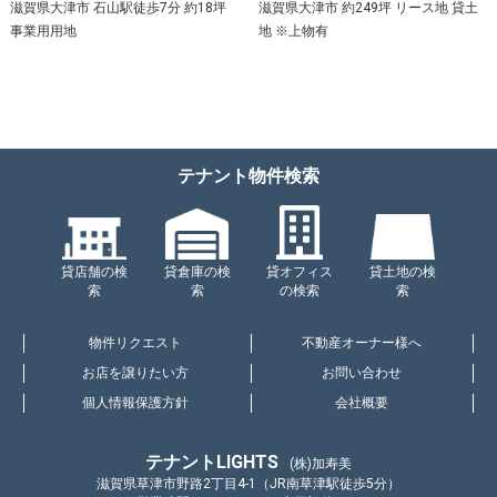
滋賀県大津市 石山駅徒歩7分 約18坪
滋賀県大津市 約249坪 リース地 貸土
事業用用地
地 ※上物有
テナント物件検索
貸店舗の検
貸倉庫の検
貸オフィス
貸土地の検
索
索
の検索
索
物件リクエスト
不動産オーナー様へ
お店を譲りたい方
お問い合わせ
個人情報保護方針
会社概要
テナントLIGHTS
(株)加寿美
滋賀県草津市野路2丁目4-1（JR南草津駅徒歩5分）