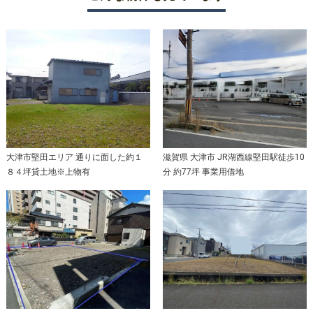
大津市堅田エリア 通りに面した約１
滋賀県 大津市 JR湖西線堅田駅徒歩10
８４坪貸土地※上物有
分 約77坪 事業用借地