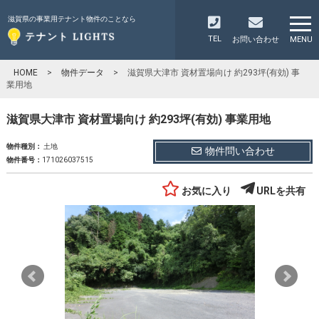
滋賀県の事業用テナント物件のことなら
TEL
お問い合わせ
MENU
HOME
>
物件データ
>
滋賀県大津市 資材置場向け 約293坪(有効) 事
業用地
滋賀県大津市 資材置場向け 約293坪(有効) 事業用地
物件種別：
土地
物件問い合わせ
物件番号：
171026037515
お気に入り
URLを共有