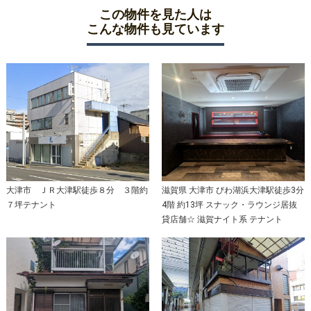
この物件を見た人は
こんな物件も見ています
大津市 ＪＲ大津駅徒歩８分 ３階約
滋賀県 大津市 びわ湖浜大津駅徒歩3分
７坪テナント
4階 約13坪 スナック・ラウンジ居抜
貸店舗☆ 滋賀ナイト系 テナント