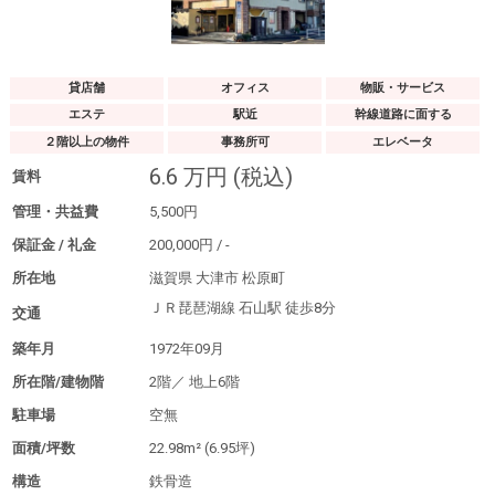
貸店舗
オフィス
物販・サービス
エステ
駅近
幹線道路に面する
２階以上の物件
事務所可
エレベータ
6.6
万円
(税込)
賃料
管理・共益費
5,500
円
保証金 / 礼金
200,000
円
/
-
所在地
滋賀県 大津市 松原町
ＪＲ琵琶湖線 石山駅
徒歩8分
交通
築年月
1972年09月
所在階/建物階
2階／
地上6階
駐車場
空無
面積/坪数
22.98m²
(6.95坪)
構造
鉄骨造