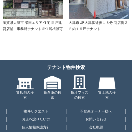
滋賀県大津市 瀬田エリア 住宅街 戸建
大津市 JR大津駅徒歩１３分 商店街２
貸店舗・事務所テナント※住居相談可
Ｆ約１５坪テナント
テナント物件検索
貸店舗の検
貸倉庫の検
貸オフィス
貸土地の検
索
索
の検索
索
物件リクエスト
不動産オーナー様へ
お店を譲りたい方
お問い合わせ
個人情報保護方針
会社概要