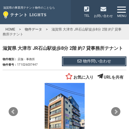
滋賀県の事業用テナント物件のことなら
TEL
お問い合わせ
MENU
HOME
>
物件データ
>
滋賀県 大津市 JR石山駅徒歩8分 2階 約7 貸事
務所テナント
滋賀県 大津市 JR石山駅徒歩8分 2階 約7 貸事務所テナント
物件種別：
店舗・事務所
物件問い合わせ
物件番号：
171026037447
お気に入り
URLを共有