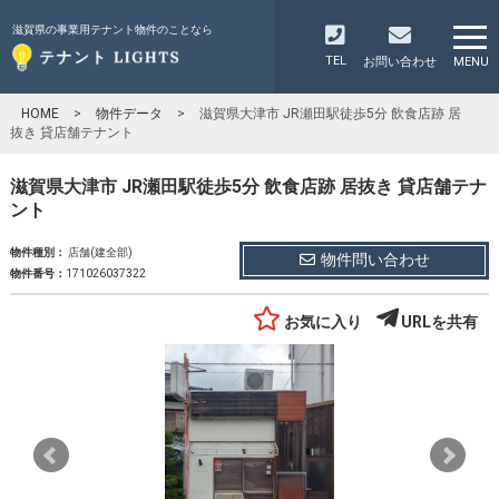
滋賀県の事業用テナント物件のことなら
TEL
お問い合わせ
MENU
HOME
>
物件データ
>
滋賀県大津市 JR瀬田駅徒歩5分 飲食店跡 居
抜き 貸店舗テナント
滋賀県大津市 JR瀬田駅徒歩5分 飲食店跡 居抜き 貸店舗テナ
ント
物件種別：
店舗(建全部)
物件問い合わせ
物件番号：
171026037322
お気に入り
URLを共有