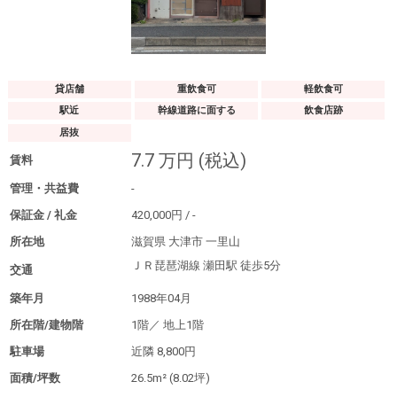
貸店舗
重飲食可
軽飲食可
駅近
幹線道路に面する
飲食店跡
居抜
7.7
万円
(税込)
賃料
管理・共益費
-
保証金 / 礼金
420,000
円
/
-
所在地
滋賀県 大津市 一里山
ＪＲ琵琶湖線 瀬田駅
徒歩5分
交通
築年月
1988年04月
所在階/建物階
1階／
地上1階
駐車場
近隣
8,800円
面積/坪数
26.5m²
(8.02坪)