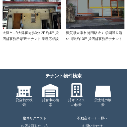
大津市 JR大津駅徒歩3分 2F 約4坪 貸
滋賀県大津市 瀬田駅近く 学園通り沿
店舗事務所 駅近テナント 業種応相談
い 1階 約13坪 貸店舗事務所テナント
テナント物件検索
貸店舗の検
貸倉庫の検
貸オフィス
貸土地の検
索
索
の検索
索
物件リクエスト
不動産オーナー様へ
お店を譲りたい方
お問い合わせ