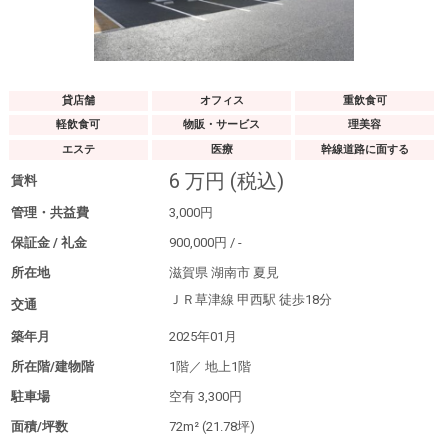
貸店舗
オフィス
重飲食可
軽飲食可
物販・サービス
理美容
エステ
医療
幹線道路に面する
6
万円
(税込)
賃料
管理・共益費
3,000
円
保証金 / 礼金
900,000
円
/
-
所在地
滋賀県 湖南市 夏見
ＪＲ草津線 甲西駅
徒歩18分
交通
築年月
2025年01月
所在階/建物階
1階／
地上1階
駐車場
空有
3,300円
面積/坪数
72m²
(21.78坪)