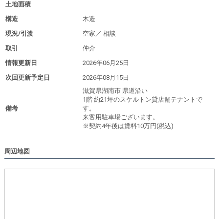
土地面積
構造
木造
現況/引渡
空家／
相談
取引
仲介
情報更新日
2026年06月25日
次回更新予定日
2026年08月15日
滋賀県湖南市 県道沿い
1階 約21坪のスケルトン貸店舗テナントで
備考
す。
来客用駐車場ございます。
※契約4年後は賃料10万円(税込)
周辺地図