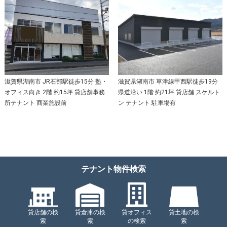
滋賀県湖南市 JR石部駅徒歩15分 塾・
滋賀県湖南市 草津線甲西駅徒歩19分
オフィス向き 2階 約15坪 貸店舗事務
県道沿い 1階 約21坪 貸店舗 スケルト
所テナント 商業施設前
ン テナント 駐車場有
テナント物件検索
貸店舗の検
貸倉庫の検
貸オフィス
貸土地の検
索
索
の検索
索