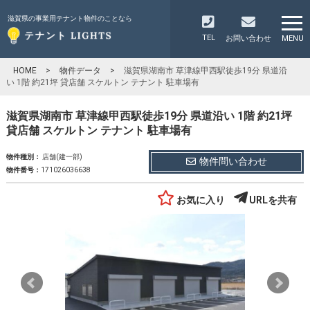
滋賀県の事業用テナント物件のことなら
TEL
お問い合わせ
MENU
HOME
>
物件データ
>
滋賀県湖南市 草津線甲西駅徒歩19分 県道沿
い 1階 約21坪 貸店舗 スケルトン テナント 駐車場有
滋賀県湖南市 草津線甲西駅徒歩19分 県道沿い 1階 約21坪
貸店舗 スケルトン テナント 駐車場有
物件種別：
店舗(建一部)
物件問い合わせ
物件番号：
171026036638
お気に入り
URLを共有