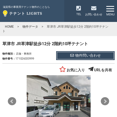
滋賀県の事業用テナント物件のことなら
TEL
お問い合わせ
MENU
HOME
>
物件データ
>
草津市 JR草津駅徒歩12分 2階約10坪テナン
ト
草津市 JR草津駅徒歩12分 2階約10坪テナント
物件種別：
店舗・事務所
物件問い合わせ
物件番号：
171026033999
お気に入り
URLを共有