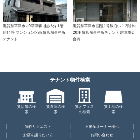
滋賀県草津市 JR草津駅 徒歩6分 1階
滋賀県草津市 国道1号線沿い 1-2階 約
約11坪 マンション区画 貸店舗事務所
20坪 貸店舗事務所テナント 駐車場2
テナント
台有
テナント物件検索
貸店舗の検
貸倉庫の検
貸オフィス
貸土地の検
索
索
の検索
索
物件リクエスト
不動産オーナー様へ
お店を譲りたい方
お問い合わせ