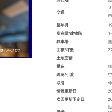
Ｊ
交通
南
築年月
1
所在階/建物階
1
駐車場
無
面積/坪数
2
土地面積
構造
鉄
現況/引渡
空
取引
仲
情報更新日
2
次回更新予定日
2
滋