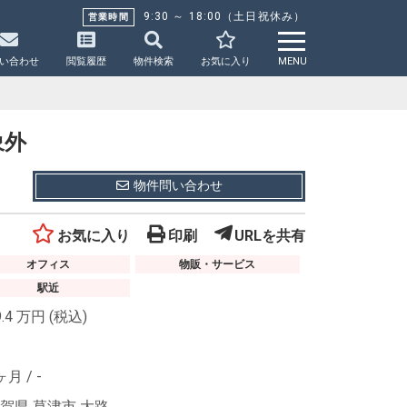
9:30 ～ 18:00（土日祝休み）
営業時間
い合わせ
閲覧履歴
物件検索
お気に入り
MENU
象外
物件問い合わせ
お気に入り
印刷
URLを共有
オフィス
物販・サービス
駅近
9.4
万円
(税込)
ヶ月
/
-
賀県 草津市 大路