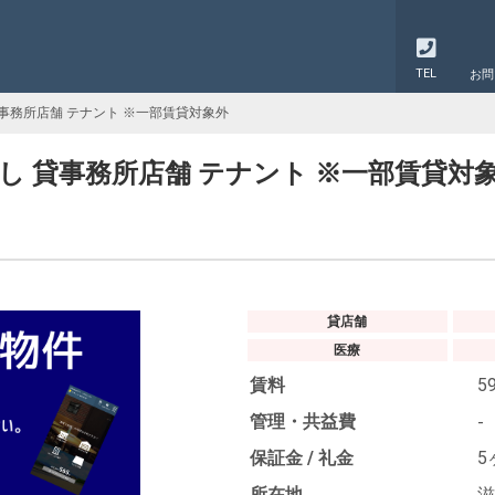
TEL
お問
貸事務所店舗 テナント ※一部賃貸対象外
貸し 貸事務所店舗 テナント ※一部賃貸対
貸店舗
医療
賃料
5
管理・共益費
-
保証金 / 礼金
5
所在地
滋