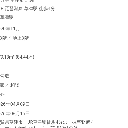
Ｒ琵琶湖線 草津駅
徒歩4分
草津駅
970年11月
-3階／
地上3階
79.13m²
(84.44坪)
骨造
家／
相談
介
026年04月09日
026年08月15日
賀県草津市 JR草津駅徒歩4分の一棟事務所向