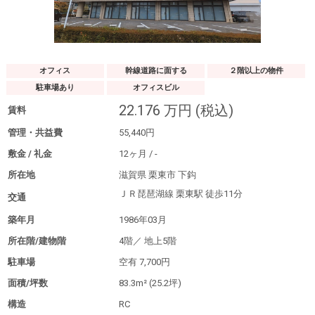
オフィス
幹線道路に面する
２階以上の物件
駐車場あり
オフィスビル
22.176
万円
(税込)
賃料
管理・共益費
55,440
円
敷金 / 礼金
12
ヶ月
/
-
所在地
滋賀県 栗東市 下鈎
ＪＲ琵琶湖線 栗東駅
徒歩11分
交通
築年月
1986年03月
所在階/建物階
4階／
地上5階
駐車場
空有
7,700円
面積/坪数
83.3m²
(25.2坪)
構造
RC