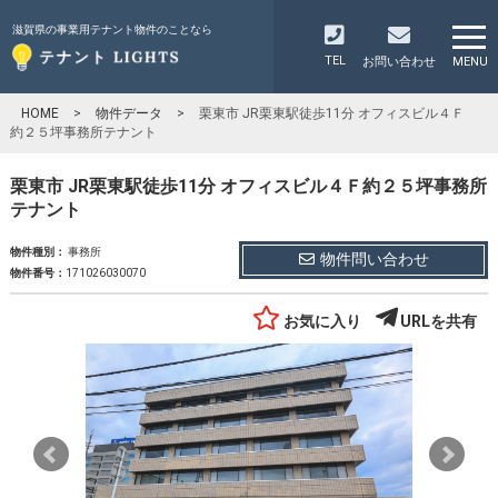
滋賀県の事業用テナント物件のことなら
TEL
お問い合わせ
MENU
HOME
>
物件データ
>
栗東市 JR栗東駅徒歩11分 オフィスビル４Ｆ
約２５坪事務所テナント
栗東市 JR栗東駅徒歩11分 オフィスビル４Ｆ約２５坪事務所
テナント
物件種別：
事務所
物件問い合わせ
物件番号：
171026030070
お気に入り
URLを共有