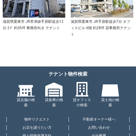
滋賀県栗東市 JR草津線手原駅徒歩12
滋賀県栗東市 JR手原駅徒歩7分 オフ
分 2Ｆ 約35坪 事務所向き テナント
ィスビル 6階 約28坪 貸事務所テナン
ト
テナント物件検索
貸店舗の検
貸倉庫の検
貸オフィス
貸土地の検
索
索
の検索
索
物件リクエスト
不動産オーナー様へ
お店を譲りたい方
お問い合わせ
個人情報保護方針
会社概要