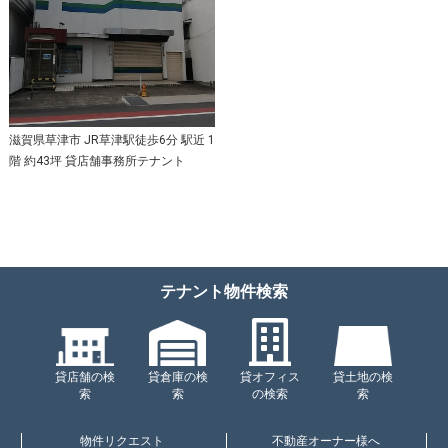
滋賀県草津市 JR草津駅徒歩6分 駅近 1
階 約43坪 貸店舗事務所テナント
テナント物件検索
貸店舗の検
貸倉庫の検
貸オフィス
貸土地の検
索
索
の検索
索
物件リクエスト
不動産オーナー様へ