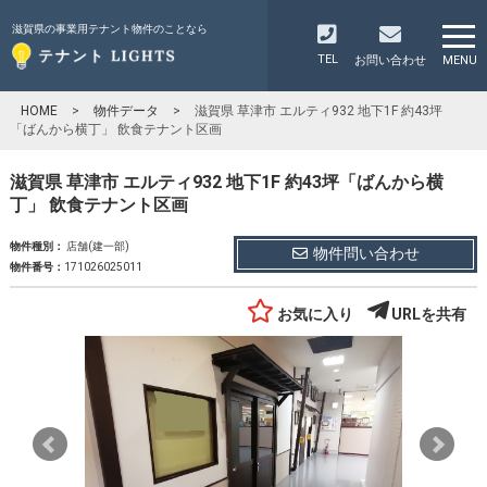
滋賀県の事業用テナント物件のことなら
TEL
お問い合わせ
MENU
HOME
>
物件データ
>
滋賀県 草津市 エルティ932 地下1F 約43坪
「ばんから横丁」 飲食テナント区画
滋賀県 草津市 エルティ932 地下1F 約43坪「ばんから横
丁」 飲食テナント区画
物件種別：
店舗(建一部)
物件問い合わせ
物件番号：
171026025011
お気に入り
URLを共有