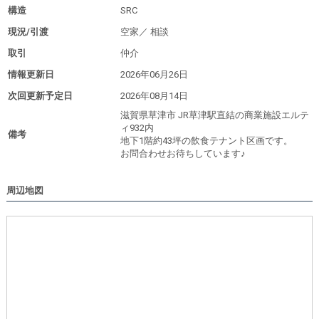
構造
SRC
現況/引渡
空家／
相談
取引
仲介
情報更新日
2026年06月26日
次回更新予定日
2026年08月14日
滋賀県草津市 JR草津駅直結の商業施設エルテ
ィ932内
備考
地下1階約43坪の飲食テナント区画です。
お問合わせお待ちしています♪
周辺地図