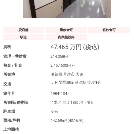
貸店舗
重飲食可
軽飲食可
駅近
商業施設内
47.465
万円
(税込)
賃料
管理・共益費
214,058
円
敷金 / 礼金
2,157,500
円
/
-
所在地
滋賀県 草津市 大路
ＪＲ琵琶湖線 草津駅
徒歩1分
交通
築年月
1984年04月
所在階/建物階
-1階／
地上18階
地下1階
駐車場
空有
面積/坪数
142.69m²
(43.16坪)
土地面積