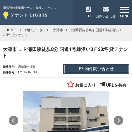
滋賀県の事業用テナント物件のことなら
TEL
お問い合わせ
MENU
HOME
>
物件データ
>
大津市 ＪＲ瀬田駅徒歩8分 国道1号線沿い3Ｆ
23坪 貸テナント
大津市 ＪＲ瀬田駅徒歩8分 国道1号線沿い3Ｆ23坪 貸テナン
ト
物件種別：
店舗(建一部)
物件問い合わせ
物件番号：
171026020388
お気に入り
URLを共有