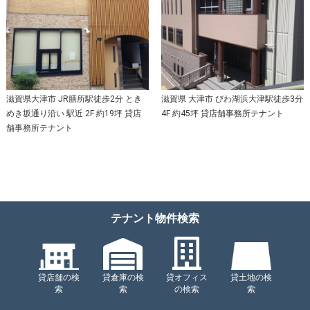
滋賀県大津市 JR膳所駅徒歩2分 とき
滋賀県 大津市 びわ湖浜大津駅徒歩3分
めき坂通り沿い 駅近 2F 約19坪 貸店
4F 約45坪 貸店舗事務所テナント
舗事務所テナント
テナント物件検索
貸店舗の検
貸倉庫の検
貸オフィス
貸土地の検
索
索
の検索
索