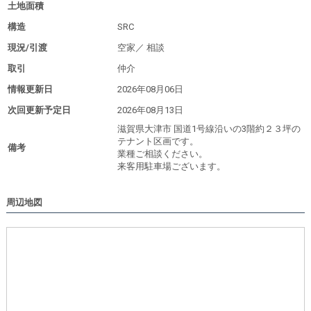
土地面積
構造
SRC
現況/引渡
空家／
相談
取引
仲介
情報更新日
2026年08月06日
次回更新予定日
2026年08月13日
滋賀県大津市 国道1号線沿いの3階約２３坪の
テナント区画です。
備考
業種ご相談ください。
来客用駐車場ございます。
周辺地図