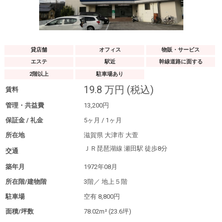
貸店舗
オフィス
物販・サービス
エステ
駅近
幹線道路に面する
2階以上
駐車場あり
19.8
万円
(税込)
賃料
管理・共益費
13,200
円
保証金 / 礼金
5
ヶ月
/ 1
ヶ月
所在地
滋賀県 大津市 大萱
ＪＲ琵琶湖線 瀬田駅
徒歩8分
交通
築年月
1972年08月
所在階/建物階
3階／
地上５階
駐車場
空有
8,800円
面積/坪数
78.02m²
(23.6坪)