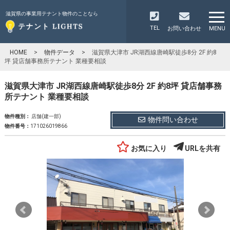
滋賀県の事業用テナント物件のことなら
TEL
お問い合わせ
MENU
HOME
>
物件データ
>
滋賀県大津市 JR湖西線唐崎駅徒歩8分 2F 約8
坪 貸店舗事務所テナント 業種要相談
滋賀県大津市 JR湖西線唐崎駅徒歩8分 2F 約8坪 貸店舗事務
所テナント 業種要相談
物件種別：
店舗(建一部)
物件問い合わせ
物件番号：
171026019866
お気に入り
URLを共有