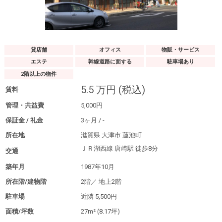
貸店舗
オフィス
物販・サービス
エステ
幹線道路に面する
駐車場あり
2階以上の物件
5.5
万円
(税込)
賃料
管理・共益費
5,000
円
保証金 / 礼金
3
ヶ月
/
-
所在地
滋賀県 大津市 蓮池町
ＪＲ湖西線 唐崎駅
徒歩8分
交通
築年月
1987年10月
所在階/建物階
2階／
地上2階
駐車場
近隣
5,500円
面積/坪数
27m²
(8.17坪)