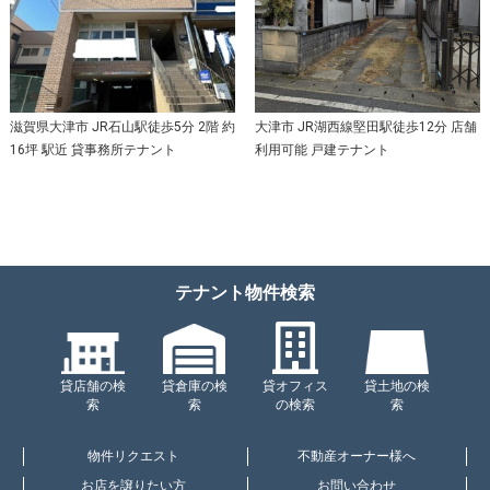
滋賀県大津市 JR石山駅徒歩5分 2階 約
大津市 JR湖西線堅田駅徒歩12分 店舗
16坪 駅近 貸事務所テナント
利用可能 戸建テナント
テナント物件検索
貸店舗の検
貸倉庫の検
貸オフィス
貸土地の検
索
索
の検索
索
物件リクエスト
不動産オーナー様へ
お店を譲りたい方
お問い合わせ