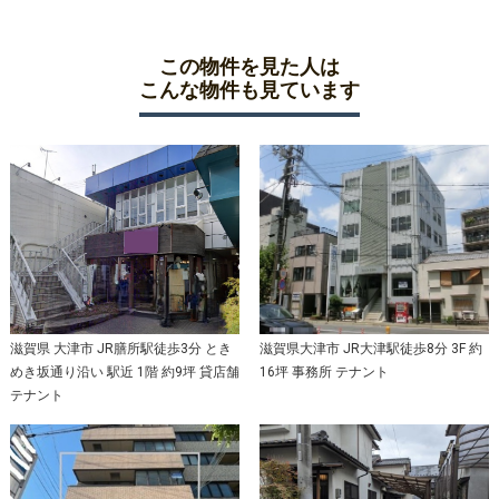
この物件を見た人は
こんな物件も見ています
滋賀県 大津市 JR膳所駅徒歩3分 とき
滋賀県大津市 JR大津駅徒歩8分 3F 約
めき坂通り沿い 駅近 1階 約9坪 貸店舗
16坪 事務所 テナント
テナント