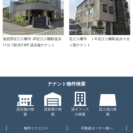
滋賀県近江八幡市 JR近江八幡駅徒歩
近江八幡市 ＪＲ近江八幡駅徒歩５分
11分 1階 約74坪 貸店舗テナント
１階テナント
テナント物件検索
貸店舗の検
貸倉庫の検
貸オフィス
貸土地の検
索
索
の検索
索
物件リクエスト
不動産オーナー様へ