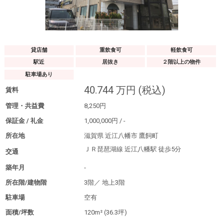
貸店舗
重飲食可
軽飲食可
駅近
居抜き
２階以上の物件
駐車場あり
40.744
万円
(税込)
賃料
管理・共益費
8,250
円
保証金 / 礼金
1,000,000
円
/
-
所在地
滋賀県 近江八幡市 鷹飼町
ＪＲ琵琶湖線 近江八幡駅
徒歩5分
交通
築年月
-
所在階/建物階
3階／
地上3階
駐車場
空有
面積/坪数
120m²
(36.3坪)