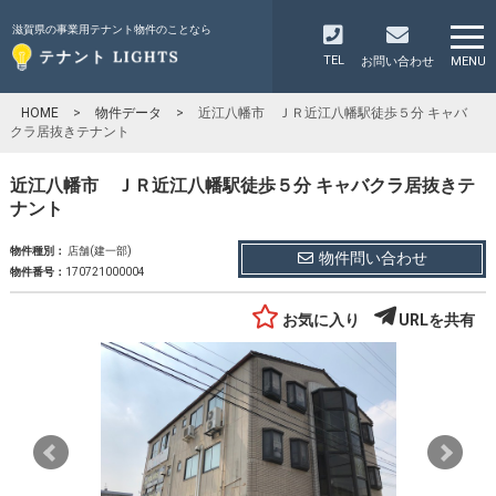
滋賀県の事業用テナント物件のことなら
TEL
お問い合わせ
MENU
HOME
>
物件データ
>
近江八幡市 ＪＲ近江八幡駅徒歩５分 キャバ
クラ居抜きテナント
近江八幡市 ＪＲ近江八幡駅徒歩５分 キャバクラ居抜きテ
ナント
物件種別：
店舗(建一部)
物件問い合わせ
物件番号：
170721000004
お気に入り
URLを共有