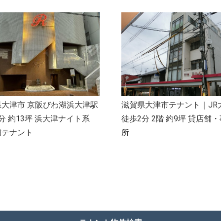
県大津市 京阪びわ湖浜大津駅
滋賀県大津市テナント｜JR
分 約13坪 浜大津ナイト系
徒歩2分 2階 約9坪 貸店舗
舗テナント
所