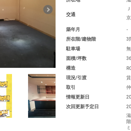
Ｊ
交通
京
築年月
-
所在階/建物階
3
駐車場
無
面積/坪数
3
構造
R
現況/引渡
賃
取引
仲
情報更新日
2
次回更新予定日
2
滋
階
ミ