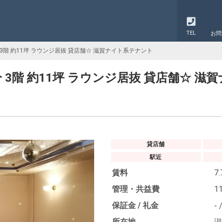
TEL
お問
 3階 約11坪 ラウンジ居抜 貸店舗☆ 滋賀ナイト系テナント
 3階 約11坪 ラウンジ居抜 貸店舗☆ 
貸店舗
駅近
賃料
7
管理・共益費
11
保証金 / 礼金
-
所在地
滋