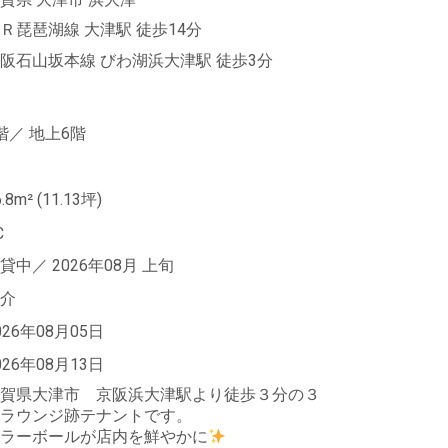
Ｒ琵琶湖線 大津駅
徒歩14分
阪石山坂本線 びわ湖浜大津駅
徒歩3分
階／
地上6階
6.8m²
(11.13坪)
C
貸中／
2026年08月
上旬
介
026年08月05日
026年08月13日
賀県大津市 京阪浜大津駅より徒歩３分の３
ラウンジ跡テナントです。
ラーボールが店内を鮮やかに