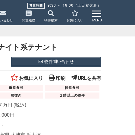
9:30 ～ 18:00（土日祝休み）
営業時間
い合わせ
閲覧履歴
物件検索
お気に入り
MENU
滋賀ナイト系テナント
物件問い合わせ
お気に入り
印刷
URLを共有
重飲食可
軽飲食可
居抜き
２階以上の物件
.7
万円
(税込)
,000
円
/
-
賀県 大津市 浜大津