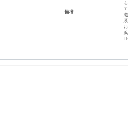
も
エ
備考
滋
系
お
浜
L