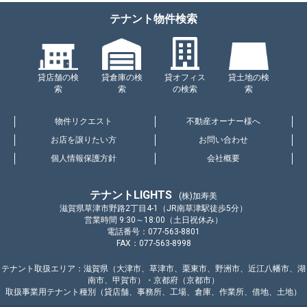
テナント物件検索
貸店舗の検
貸倉庫の検
貸オフィス
貸土地の検
索
索
の検索
索
物件リクエスト
不動産オーナー様へ
お店を譲りたい方
お問い合わせ
個人情報保護方針
会社概要
テナントLIGHTS
(株)加寿美
滋賀県草津市野路2丁目4-1（JR南草津駅徒歩5分）
営業時間 9:30～18:00（土日祝休み）
電話番号：077-563-8801
FAX：077-563-8998
テナント取扱エリア：滋賀県（大津市、草津市、栗東市、野洲市、近江八幡市、湖
南市、甲賀市）・京都府（京都市）
取扱事業用テナント種別（貸店舗、事務所、工場、倉庫、作業所、借地、土地）