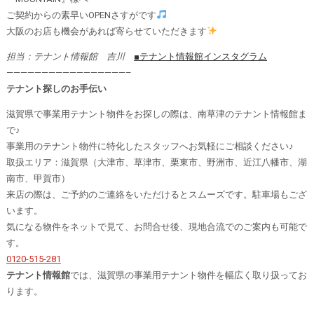
ご契約からの素早いOPENさすがです
大阪のお店も機会があれば寄らせていただきます
担当：テナント情報館 吉川
■テナント情報館インスタグラム
—————————————————–
テナント探しのお手伝い
滋賀県で事業用テナント物件をお探しの際は、南草津のテナント情報館ま
で♪
事業用のテナント物件に特化したスタッフへお気軽にご相談ください♪
取扱エリア：滋賀県（大津市、草津市、栗東市、野洲市、近江八幡市、湖
南市、甲賀市）
来店の際は、ご予約のご連絡をいただけるとスムーズです。駐車場もござ
います。
気になる物件をネットで見て、お問合せ後、現地合流でのご案内も可能で
す。
0120-515-281
テナント情報館
では、滋賀県の事業用テナント物件を幅広く取り扱ってお
ります。