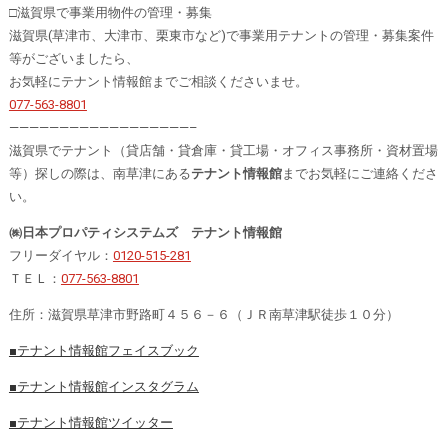
□滋賀県で事業用物件の管理・募集
滋賀県(草津市、大津市、栗東市など)で事業用テナントの管理・募集案件
等がございましたら、
お気軽にテナント情報館までご相談くださいませ。
077-563-8801
——————————————————–
滋賀県でテナント（貸店舗・貸倉庫・貸工場・オフィス事務所・資材置場
等）探しの際は、南草津にある
テナント情報館
までお気軽にご連絡くださ
い。
㈱日本プロパティシステムズ テナント情報館
フリーダイヤル：
0120-515-281
ＴＥＬ：
077-563-8801
住所：滋賀県草津市野路町４５６－６（ＪＲ南草津駅徒歩１０分）
■テナント情報館フェイスブック
■テナント情報館インスタグラム
■テナント情報館ツイッター