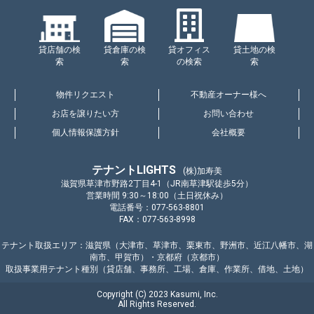
貸店舗の検
貸倉庫の検
貸オフィス
貸土地の検
索
索
の検索
索
物件リクエスト
不動産オーナー様へ
お店を譲りたい方
お問い合わせ
個人情報保護方針
会社概要
テナントLIGHTS
(株)加寿美
滋賀県草津市野路2丁目4-1（JR南草津駅徒歩5分）
営業時間 9:30～18:00（土日祝休み）
電話番号：077-563-8801
FAX：077-563-8998
テナント取扱エリア：滋賀県（大津市、草津市、栗東市、野洲市、近江八幡市、湖
南市、甲賀市）・京都府（京都市）
取扱事業用テナント種別（貸店舗、事務所、工場、倉庫、作業所、借地、土地）
Copyright (C) 2023 Kasumi, Inc.
All Rights Reserved.