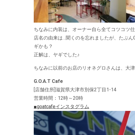
ちなみに内装は、オーナー自ら全てコツコツ仕
店名の由来は…聞くのを忘れましたが、たぶんGreates
ギかも？
正解は、ヤギでした♪
ちなみに以前のお店のリオネグロさんは、大津市島
G.O.A.T Cafe
[店舗住所]滋賀県大津市別保2丁目1-14
営業時間：12時～20時
■goatcafeインスタグラム