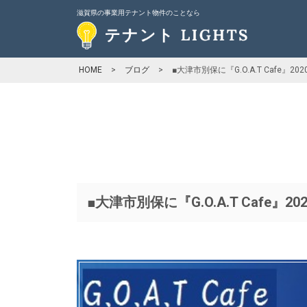
滋賀県の事業用テナント物件のことなら
HOME
>
ブログ
>
■大津市別保に『G.O.A.T Cafe』202
■大津市別保に『G.O.A.T Cafe』202