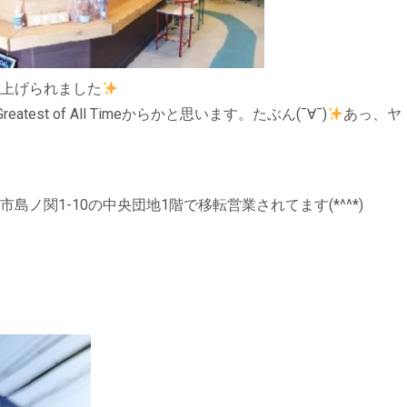
上げられました
t of All Timeからかと思います。たぶん(¯∀¯)
あっ、ヤ
ノ関1-10の中央団地1階で移転営業されてます(*^^*)