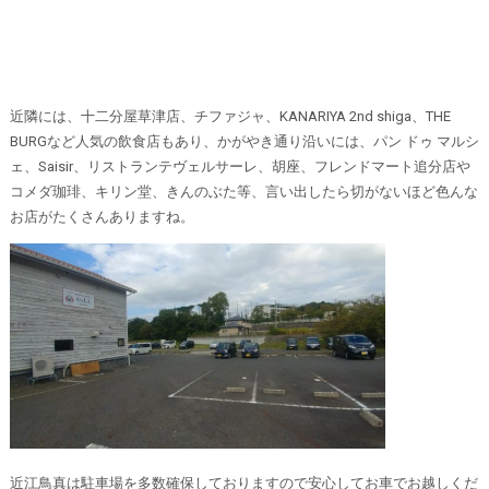
近隣には、十二分屋草津店、チファジャ、KANARIYA 2nd shiga、THE
BURGなど人気の飲食店もあり、かがやき通り沿いには、パン ドゥ マルシ
ェ、Saisir、リストランテヴェルサーレ、胡座、フレンドマート追分店や
コメダ珈琲、キリン堂、きんのぶた等、言い出したら切がないほど色んな
お店がたくさんありますね。
近江鳥真は駐車場を多数確保しておりますので安心してお車でお越しくだ