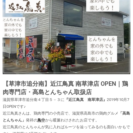
【草津市追分南】近江鳥真 南草津店 OPEN｜鶏
肉専門店・高島とんちゃん取扱店
滋賀県草津市追分南４丁目５－３に
『近江鳥真 南草津店』
2019年10月7
日OPENです♪
近江鳥真さんは、鶏肉専門の小売店で、滋賀県高島市の鶏肉グルメ
「高島
とんちゃん」
発祥の
鳥中
から暖簾わけされたお店です。
近江鳥真のとんちゃんが気に入ればルーツを辿ってみるのも面白いかもで