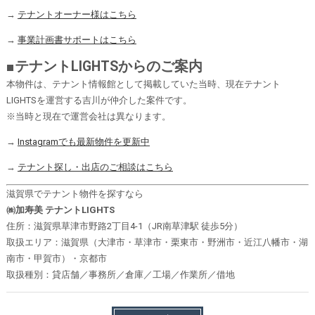
→
テナントオーナー様はこちら
→
事業計画書サポートはこちら
■テナントLIGHTSからのご案内
本物件は、テナント情報館として掲載していた当時、現在テナント
LIGHTSを運営する吉川が仲介した案件です。
※当時と現在で運営会社は異なります。
→
Instagramでも最新物件を更新中
→
テナント探し・出店のご相談はこちら
滋賀県でテナント物件を探すなら
㈱加寿美 テナントLIGHTS
住所：滋賀県草津市野路2丁目4-1（JR南草津駅 徒歩5分）
取扱エリア：滋賀県（大津市・草津市・栗東市・野洲市・近江八幡市・湖
南市・甲賀市）・京都市
取扱種別：貸店舗／事務所／倉庫／工場／作業所／借地