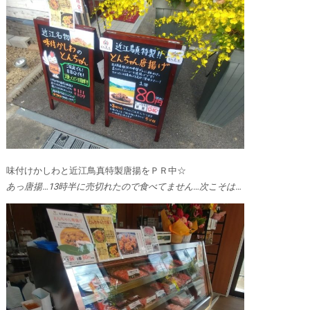
味付けかしわと近江鳥真特製唐揚をＰＲ中☆
あっ唐揚…13時半に売切れたので食べてません…次こそは…