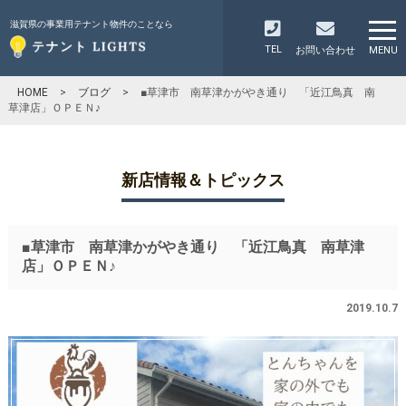
滋賀県の事業用テナント物件のことなら
TEL
お問い合わせ
MENU
HOME
>
ブログ
>
■草津市 南草津かがやき通り 「近江鳥真 南
草津店」ＯＰＥＮ♪
新店情報＆トピックス
■草津市 南草津かがやき通り 「近江鳥真 南草津
店」ＯＰＥＮ♪
2019.10.7