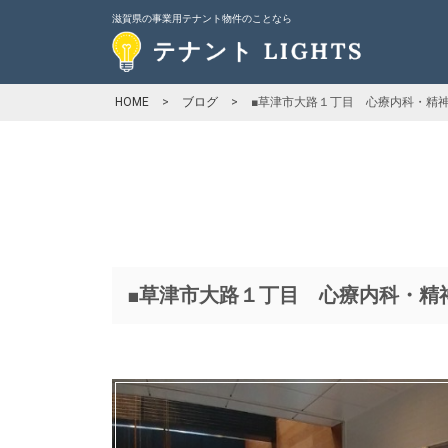
滋賀県の事業用テナント物件のことなら
HOME
>
ブログ
>
■草津市大路１丁目 心療内科・精神
■草津市大路１丁目 心療内科・精