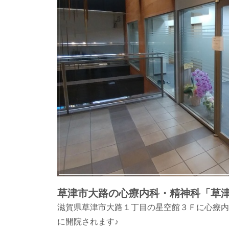
草津市大路の心療内科・精神科「草
滋賀県草津市大路１丁目の星空館３Ｆに心療内科
に開院されます♪