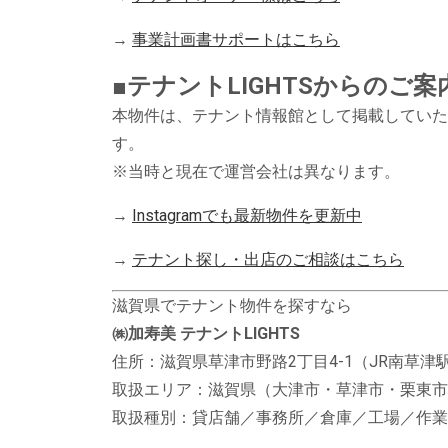
→
事業計画書サポートはこちら
■テナントLIGHTSからのご案
本物件は、テナント情報館として掲載していた当
す。
※当時と現在で運営会社は異なります。
→
Instagramでも最新物件を更新中
→
テナント探し・出店のご相談はこちら
滋賀県でテナント物件を探すなら
㈱加寿美 テナントLIGHTS
住所：滋賀県草津市野路2丁目4-1（JR南草津駅
取扱エリア：滋賀県（大津市・草津市・栗東市
取扱種別：貸店舗／事務所／倉庫／工場／作業